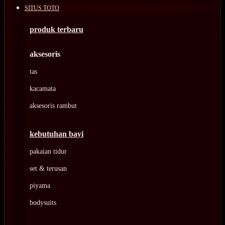
SITUS TOTO
Azetabio
produk terbaru
B
aksesoris
Baabaasheepz
tas
Babiators
kacamata
Baby Dove
aksesoris rambut
Baby Jogger
Baby Rovega
kebutuhan bayi
Babybee
pakaian tidur
Banana Boat
set & terusan
Banz
piyama
Barbie
bodysuits
Beaba