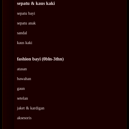
Beauty Barn
sepatu & kaus kaki
Bio Oil
sepatu bayi
Biolane
sepatu anak
Bite Fighters
sandal
Bizzi Growin
kaus kaki
Blackmores
fashion bayi (0bln-3thn)
Blooming Marvellous
atasan
Bonnels
bawahan
Bravado
gaun
Bruder
setelan
Brush Baby
jaket & kardigan
Buds Organics
aksesoris
Bugaboo
Buggygear