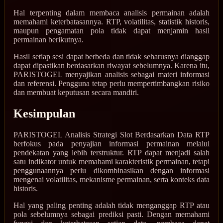
Hal terpenting dalam membaca analisis permainan adalah
memahami keterbatasannya. RTP, volatilitas, statistik historis,
maupun pengamatan pola tidak dapat menjamin hasil
permainan berikutnya.
Hasil setiap sesi dapat berbeda dan tidak seharusnya dianggap
dapat dipastikan berdasarkan riwayat sebelumnya. Karena itu,
PARISTOGEL menyajikan analisis sebagai materi informasi
dan referensi. Pengguna tetap perlu mempertimbangkan risiko
dan membuat keputusan secara mandiri.
Kesimpulan
PARISTOGEL Analisis Strategi Slot Berdasarkan Data RTP
berfokus pada penyajian informasi permainan melalui
pendekatan yang lebih terstruktur. RTP dapat menjadi salah
satu indikator untuk memahami karakteristik permainan, tetapi
penggunaannya perlu dikombinasikan dengan informasi
mengenai volatilitas, mekanisme permainan, serta konteks data
historis.
Hal yang paling penting adalah tidak menganggap RTP atau
pola sebelumnya sebagai prediksi pasti. Dengan memahami