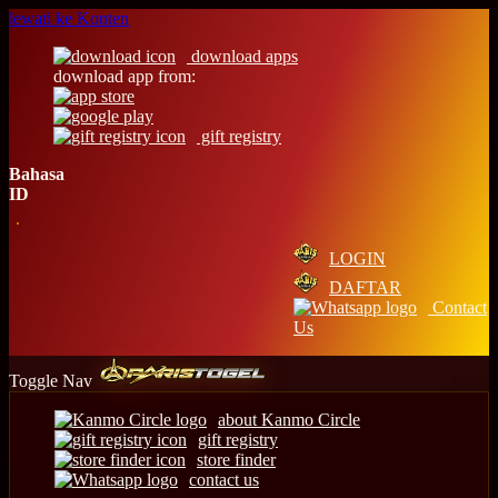
lewati ke Konten
download apps
download app from:
gift registry
Bahasa
ID
LOGIN
DAFTAR
Contact
Us
Toggle Nav
about Kanmo Circle
gift registry
store finder
contact us