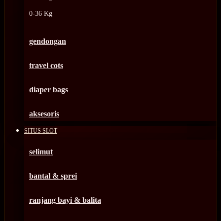
Felt So Sweet
0-36 Kg
Fisher Price
Flipper
gendongan
Friends Of Sally
travel cots
G
diaper bags
Gb
Geko
aksesoris
Graco
SITUS SLOT
Gund
selimut
H
bantal & sprei
Habbie
Haenim
ranjang bayi & balita
Happy Horse