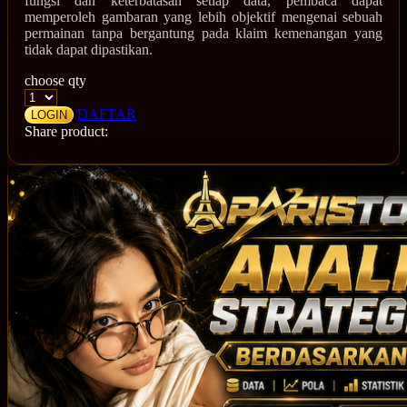
fungsi dan keterbatasan setiap data, pembaca dapat
memperoleh gambaran yang lebih objektif mengenai sebuah
permainan tanpa bergantung pada klaim kemenangan yang
tidak dapat dipastikan.
choose qty
DAFTAR
LOGIN
Share product: