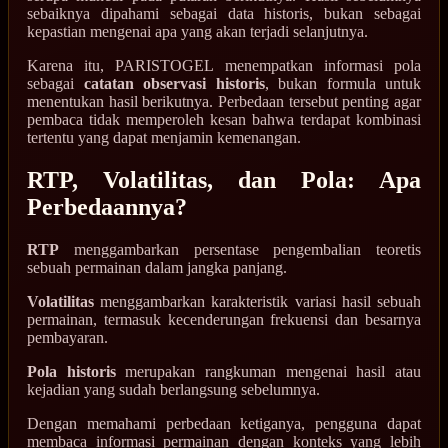
sebaiknya dipahami sebagai data historis, bukan sebagai
kepastian mengenai apa yang akan terjadi selanjutnya.
Karena itu, PARISTOGEL menempatkan informasi pola
sebagai
catatan observasi historis
, bukan formula untuk
menentukan hasil berikutnya. Perbedaan tersebut penting agar
pembaca tidak memperoleh kesan bahwa terdapat kombinasi
tertentu yang dapat menjamin kemenangan.
RTP, Volatilitas, dan Pola: Apa
Perbedaannya?
RTP
menggambarkan persentase pengembalian teoretis
sebuah permainan dalam jangka panjang.
Volatilitas
menggambarkan karakteristik variasi hasil sebuah
permainan, termasuk kecenderungan frekuensi dan besarnya
pembayaran.
Pola historis
merupakan rangkuman mengenai hasil atau
kejadian yang sudah berlangsung sebelumnya.
Dengan memahami perbedaan ketiganya, pengguna dapat
membaca informasi permainan dengan konteks yang lebih