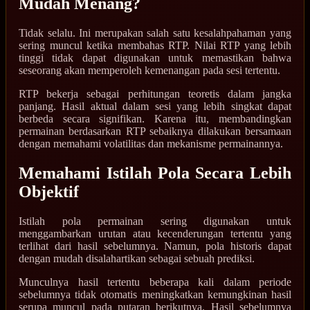
Mudah Menang?
Tidak selalu. Ini merupakan salah satu kesalahpahaman yang
sering muncul ketika membahas RTP. Nilai RTP yang lebih
tinggi tidak dapat digunakan untuk memastikan bahwa
seseorang akan memperoleh kemenangan pada sesi tertentu.
RTP bekerja sebagai perhitungan teoretis dalam jangka
panjang. Hasil aktual dalam sesi yang lebih singkat dapat
berbeda secara signifikan. Karena itu, membandingkan
permainan berdasarkan RTP sebaiknya dilakukan bersamaan
dengan memahami volatilitas dan mekanisme permainannya.
Memahami Istilah Pola Secara Lebih
Objektif
Istilah pola permainan sering digunakan untuk
menggambarkan urutan atau kecenderungan tertentu yang
terlihat dari hasil sebelumnya. Namun, pola historis dapat
dengan mudah disalahartikan sebagai sebuah prediksi.
Munculnya hasil tertentu beberapa kali dalam periode
sebelumnya tidak otomatis meningkatkan kemungkinan hasil
serupa muncul pada putaran berikutnya. Hasil sebelumnya