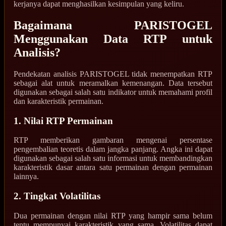
kerjanya dapat menghasilkan kesimpulan yang keliru.
Twistshake
Bagaimana PARISTOGEL
TY Toys
Menggunakan Data RTP untuk
Analisis?
U
Pendekatan analisis PARISTOGEL tidak menempatkan RTP
sebagai alat untuk meramalkan kemenangan. Data tersebut
V
digunakan sebagai salah satu indikator untuk memahami profil
dan karakteristik permainan.
Veja
1. Nilai RTP Permainan
Vitaflow
RTP memberikan gambaran mengenai persentase
Vtech
pengembalian teoretis dalam jangka panjang. Angka ini dapat
digunakan sebagai salah satu informasi untuk membandingkan
W
karakteristik dasar antara satu permainan dengan permainan
lainnya.
Waterland
2. Tingkat Volatilitas
Wellness
Dua permainan dengan nilai RTP yang hampir sama belum
X
tentu mempunyai karakteristik yang sama. Volatilitas dapat