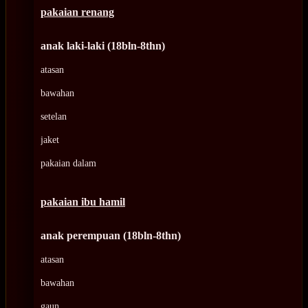
pakaian renang
Bumkins
anak laki-laki (18bln-8thn)
C
atasan
Cetaphil
bawahan
Chicco
setelan
Childlife
jaket
Clevamama
pakaian dalam
Cocolatte
Cottonseeds
pakaian ibu hamil
Cozy N Safe
anak perempuan (18bln-8thn)
Crane
atasan
Cybex
bawahan
D
gaun