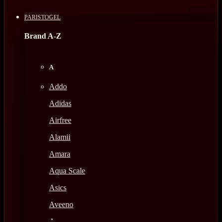
PARISTOGEL
Brand A-Z
A
Addo
Adidas
Airfree
Alamii
Amara
Aqua Scale
Asics
Aveeno
Awan