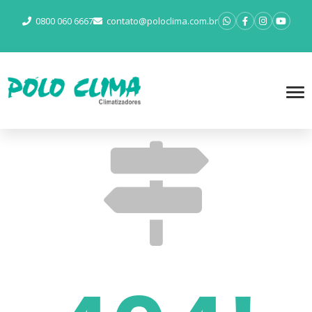
0800 060 6667
contato@poloclima.com.br