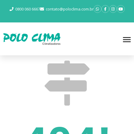
0800 060 6667
contato@poloclima.com.br