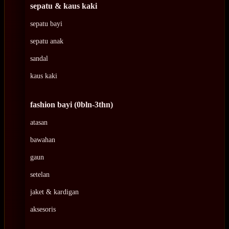
Beauty Barn
sepatu & kaus kaki
Bio Oil
sepatu bayi
Biolane
sepatu anak
Bite Fighters
sandal
Bizzi Growin
kaus kaki
Blackmores
fashion bayi (0bln-3thn)
Blooming Marvellous
atasan
Bonnels
bawahan
Bravado
gaun
Bruder
setelan
Brush Baby
jaket & kardigan
Buds Organics
aksesoris
Bugaboo
Buggygear