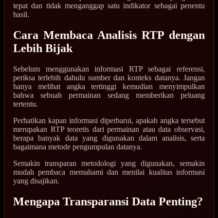
tepat dan tidak menganggap satu indikator sebagai penentu
hasil.
Cara Membaca Analisis RTP dengan
Lebih Bijak
Sebelum menggunakan informasi RTP sebagai referensi,
periksa terlebih dahulu sumber dan konteks datanya. Jangan
hanya melihat angka tertinggi kemudian menyimpulkan
bahwa sebuah permainan sedang memberikan peluang
tertentu.
Perhatikan kapan informasi diperbarui, apakah angka tersebut
merupakan RTP teoretis dari permainan atau data observasi,
berapa banyak data yang digunakan dalam analisis, serta
bagaimana metode pengumpulan datanya.
Semakin transparan metodologi yang digunakan, semakin
mudah pembaca memahami dan menilai kualitas informasi
yang disajikan.
Mengapa Transparansi Data Penting?