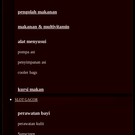
Joie
pengolah makanan
Joolz
Jujube
makanan & multivitamin
K
alat menyusui
Kiddycuts
pompa asi
Kumon
penyimpanan asi
L
cooler bags
Leapfrog
kursi makan
Leclerc
SLOT GACOR
Lee Vierra
Lillebaby
perawatan bayi
Little Bird Told Me
perawatan kulit
Little Miss Janis
Sunscreen