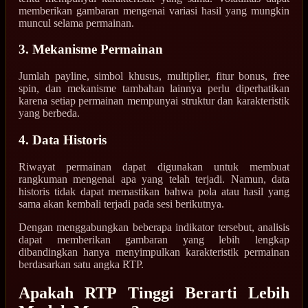
memberikan gambaran mengenai variasi hasil yang mungkin
muncul selama permainan.
Xootz
3. Mekanisme Permainan
Y
Jumlah payline, simbol khusus, multiplier, fitur bonus, free
Yamatoya
spin, dan mekanisme tambahan lainnya perlu diperhatikan
karena setiap permainan mempunyai struktur dan karakteristik
Z
yang berbeda.
Zaxy
4. Data Historis
Zoggs
Riwayat permainan dapat digunakan untuk membuat
rangkuman mengenai apa yang telah terjadi. Namun, data
0-9
historis tidak dapat memastikan bahwa pola atau hasil yang
sama akan kembali terjadi pada sesi berikutnya.
4Moms
Dengan menggabungkan beberapa indikator tersebut, analisis
59S
dapat memberikan gambaran yang lebih lengkap
dibandingkan hanya menyimpulkan karakteristik permainan
berdasarkan satu angka RTP.
Apakah RTP Tinggi Berarti Lebih