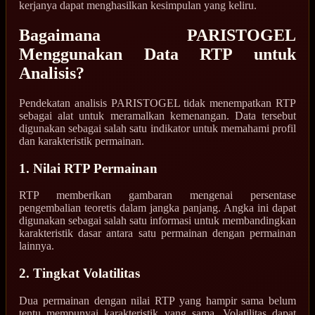
kerjanya dapat menghasilkan kesimpulan yang keliru.
Twistshake
Bagaimana PARISTOGEL
TY Toys
Menggunakan Data RTP untuk
Analisis?
U
Pendekatan analisis PARISTOGEL tidak menempatkan RTP
sebagai alat untuk meramalkan kemenangan. Data tersebut
V
digunakan sebagai salah satu indikator untuk memahami profil
dan karakteristik permainan.
Veja
1. Nilai RTP Permainan
Vitaflow
RTP memberikan gambaran mengenai persentase
Vtech
pengembalian teoretis dalam jangka panjang. Angka ini dapat
digunakan sebagai salah satu informasi untuk membandingkan
W
karakteristik dasar antara satu permainan dengan permainan
lainnya.
Waterland
2. Tingkat Volatilitas
Wellness
Dua permainan dengan nilai RTP yang hampir sama belum
X
tentu mempunyai karakteristik yang sama. Volatilitas dapat