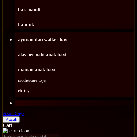
Moby
bak mandi
Momami
handuk
Mothercare
ayunan dan walker bayi
Mustela
My Buddy Tag
alas bermain anak bayi
My K
mainan anak bayi
N
mothercare toys
Naif
elc toys
Nike
Nordic Natural
Akun Saya
Nuby
Masuk
Cari
Nuna