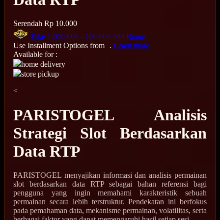
Q
Serendah
Rp 10.000
QV Baby
Take
1.000.000
-
100.000.000
Bonus
Use Installment Options from
.
Laarn more
R
Available for :
home delivery
Real Shades
store pickup
Red Castle
<
Ribbon Madness
PARISTOGEL Analisis
S
Strategi Slot Berdasarkan
Sebamed
Data RTP
Silver Cross
PARISTOGEL menyajikan informasi dan analisis permainan
Simply Idea
slot berdasarkan data RTP sebagai bahan referensi bagi
pengguna yang ingin memahami karakteristik sebuah
Skip Hop
permainan secara lebih terstruktur. Pendekatan ini berfokus
pada pemahaman data, mekanisme permainan, volatilitas, serta
Spectra
berbagai faktor yang dapat memengaruhi hasil setiap sesi.