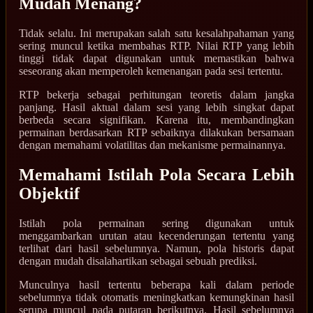
Mudah Menang?
Tidak selalu. Ini merupakan salah satu kesalahpahaman yang
sering muncul ketika membahas RTP. Nilai RTP yang lebih
tinggi tidak dapat digunakan untuk memastikan bahwa
seseorang akan memperoleh kemenangan pada sesi tertentu.
RTP bekerja sebagai perhitungan teoretis dalam jangka
panjang. Hasil aktual dalam sesi yang lebih singkat dapat
berbeda secara signifikan. Karena itu, membandingkan
permainan berdasarkan RTP sebaiknya dilakukan bersamaan
dengan memahami volatilitas dan mekanisme permainannya.
Memahami Istilah Pola Secara Lebih
Objektif
Istilah pola permainan sering digunakan untuk
menggambarkan urutan atau kecenderungan tertentu yang
terlihat dari hasil sebelumnya. Namun, pola historis dapat
dengan mudah disalahartikan sebagai sebuah prediksi.
Munculnya hasil tertentu beberapa kali dalam periode
sebelumnya tidak otomatis meningkatkan kemungkinan hasil
serupa muncul pada putaran berikutnya. Hasil sebelumnya