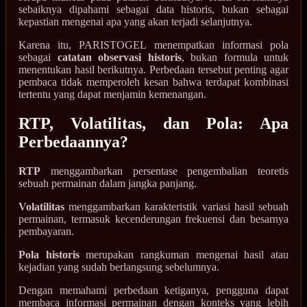
sebaiknya dipahami sebagai data historis, bukan sebagai
kepastian mengenai apa yang akan terjadi selanjutnya.
Karena itu, PARISTOGEL menempatkan informasi pola
sebagai
catatan observasi historis
, bukan formula untuk
menentukan hasil berikutnya. Perbedaan tersebut penting agar
pembaca tidak memperoleh kesan bahwa terdapat kombinasi
tertentu yang dapat menjamin kemenangan.
RTP, Volatilitas, dan Pola: Apa
Perbedaannya?
RTP
menggambarkan persentase pengembalian teoretis
sebuah permainan dalam jangka panjang.
Volatilitas
menggambarkan karakteristik variasi hasil sebuah
permainan, termasuk kecenderungan frekuensi dan besarnya
pembayaran.
Pola historis
merupakan rangkuman mengenai hasil atau
kejadian yang sudah berlangsung sebelumnya.
Dengan memahami perbedaan ketiganya, pengguna dapat
membaca informasi permainan dengan konteks yang lebih