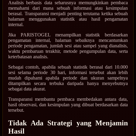
Analisis berbasis data seharusnya memungkinkan pembaca
memahami dari mana sebuah informasi atau kesimpulan
berasal. Transparansi menjadi penting terutama ketika sebuah
halaman menggunakan statistik atau hasil pengamatan
internal.
Jika PARISTOGEL menampilkan statistik berdasarkan
pengamatan internal, halaman sebaiknya mencantumkan
periode pengamatan, jumlah sesi atau sampel yang dianalisis,
waktu pembaruan terakhir, metode pengumpulan data, serta
keterbatasan analisis.
Sebagai contoh, apabila sebuah statistik berasal dari 10.000
sesi selama periode 30 hari, informasi tersebut akan lebih
mudah dipahami apabila periode dan ukuran sampelnya
ditampilkan secara terbuka daripada hanya menyebutnya
sebagai data akurat.
Transparansi membantu pembaca membedakan antara data,
hasil observasi, dan kesimpulan yang dibuat berdasarkan data
tersebut.
Tidak Ada Strategi yang Menjamin
Hasil