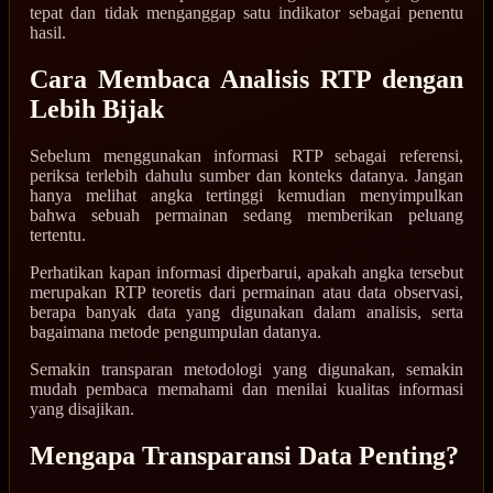
tepat dan tidak menganggap satu indikator sebagai penentu
hasil.
Cara Membaca Analisis RTP dengan
Lebih Bijak
Sebelum menggunakan informasi RTP sebagai referensi,
periksa terlebih dahulu sumber dan konteks datanya. Jangan
hanya melihat angka tertinggi kemudian menyimpulkan
bahwa sebuah permainan sedang memberikan peluang
tertentu.
Perhatikan kapan informasi diperbarui, apakah angka tersebut
merupakan RTP teoretis dari permainan atau data observasi,
berapa banyak data yang digunakan dalam analisis, serta
bagaimana metode pengumpulan datanya.
Semakin transparan metodologi yang digunakan, semakin
mudah pembaca memahami dan menilai kualitas informasi
yang disajikan.
Mengapa Transparansi Data Penting?