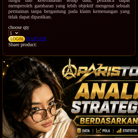
fungsi dan keterbatasan setiap data, pembaca dapat
memperoleh gambaran yang lebih objektif mengenai sebuah
permainan tanpa bergantung pada klaim kemenangan yang
tidak dapat dipastikan.
choose qty
DAFTAR
LOGIN
Share product: