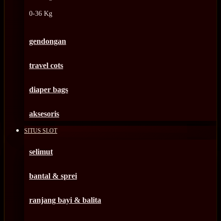
Felt So Sweet
0-36 Kg
Fisher Price
Flipper
gendongan
Friends Of Sally
travel cots
G
diaper bags
Gb
Geko
aksesoris
Graco
SITUS SLOT
Gund
selimut
H
bantal & sprei
Habbie
Haenim
ranjang bayi & balita
Happy Horse