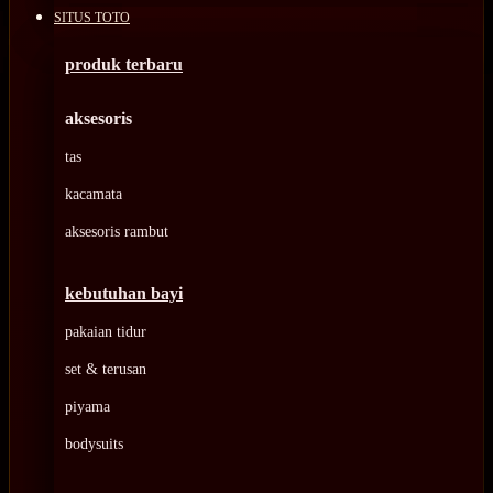
SITUS TOTO
Azetabio
produk terbaru
B
aksesoris
Baabaasheepz
tas
Babiators
kacamata
Baby Dove
aksesoris rambut
Baby Jogger
Baby Rovega
kebutuhan bayi
Babybee
pakaian tidur
Banana Boat
set & terusan
Banz
piyama
Barbie
bodysuits
Beaba