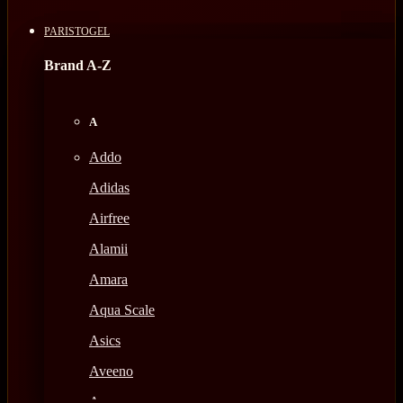
PARISTOGEL
Brand A-Z
A
Addo
Adidas
Airfree
Alamii
Amara
Aqua Scale
Asics
Aveeno
Awan