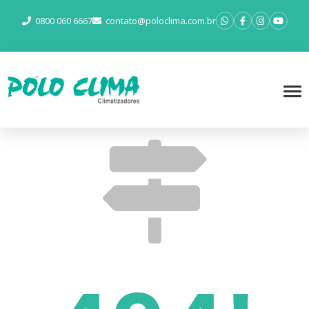
0800 060 6667
contato@poloclima.com.br