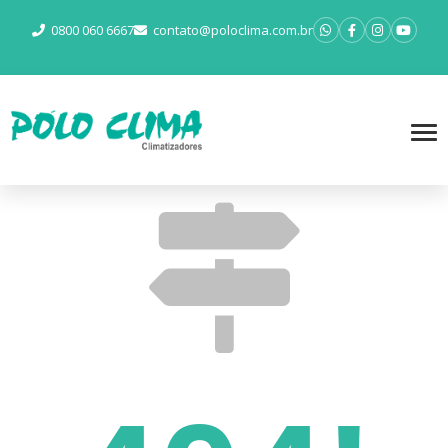
0800 060 6667
contato@poloclima.com.br