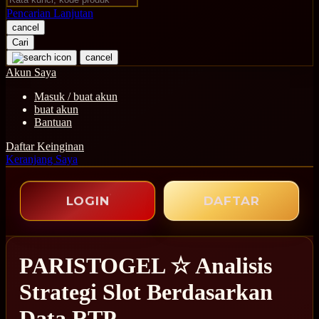
O
Pencarian Lanjutan
cancel
Oh Ma Grain
Cari
cancel
Okiedog
Akun Saya
P
Masuk / buat akun
buat akun
Peachy
Bantuan
Phil & Ted's
Daftar Keinginan
Keranjang Saya
Philips Avent
Pigeon
LOGIN
DAFTAR
Playgro
Poled Global
PARISTOGEL ☆ Analisis
Ponycycle
Strategi Slot Berdasarkan
Puma
Pureats
Data RTP