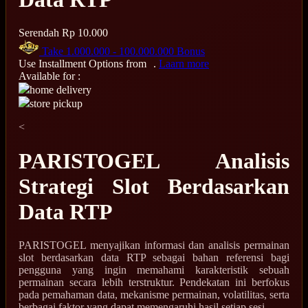
Q
Serendah
Rp 10.000
QV Baby
Take
1.000.000
-
100.000.000
Bonus
Use Installment Options from
.
Laarn more
R
Available for :
home delivery
Real Shades
store pickup
Red Castle
<
Ribbon Madness
PARISTOGEL Analisis
S
Strategi Slot Berdasarkan
Sebamed
Data RTP
Silver Cross
PARISTOGEL menyajikan informasi dan analisis permainan
Simply Idea
slot berdasarkan data RTP sebagai bahan referensi bagi
pengguna yang ingin memahami karakteristik sebuah
Skip Hop
permainan secara lebih terstruktur. Pendekatan ini berfokus
pada pemahaman data, mekanisme permainan, volatilitas, serta
Spectra
berbagai faktor yang dapat memengaruhi hasil setiap sesi.