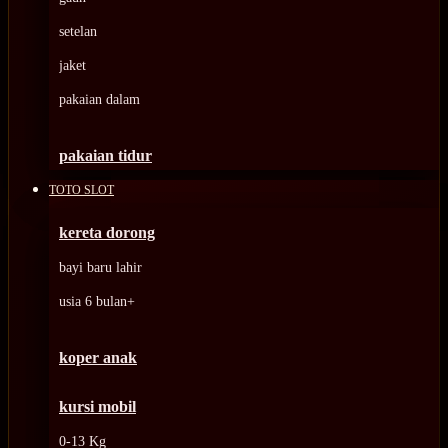
Dae Organics
setelan
Docare
jaket
Doona
pakaian dalam
Down To Earth
Drew
pakaian tidur
Dr. Brown's
TOTO SLOT
E
kereta dorong
ELC
bayi baru lahir
Ergobaby
usia 6 bulan+
Expert Care
koper anak
Ezyroller
kursi mobil
F
0-13 Kg