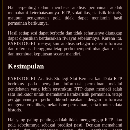
Hal terpenting dalam membaca analisis permainan adalah
memahami keterbatasannya. RTP, volatilitas, statistik historis,
maupun pengamatan pola tidak dapat menjamin hasil
permainan berikutnya.
Hasil setiap sesi dapat berbeda dan tidak seharusnya dianggap
dapat dipastikan berdasarkan riwayat sebelumnya. Karena itu,
PARISTOGEL menyajikan analisis sebagai materi informasi
dan referensi. Pengguna tetap perlu mempertimbangkan risiko
dan membuat keputusan secara mandiri.
Kesimpulan
PARISTOGEL Analisis Strategi Slot Berdasarkan Data RTP
berfokus pada penyajian informasi permainan melalui
pendekatan yang lebih terstruktur. RTP dapat menjadi salah
satu indikator untuk memahami karakteristik permainan, tetapi
penggunaannya perlu dikombinasikan dengan informasi
mengenai volatilitas, mekanisme permainan, serta konteks data
historis.
Hal yang paling penting adalah tidak menganggap RTP atau
pola sebelumnya sebagai prediksi pasti. Dengan memahami