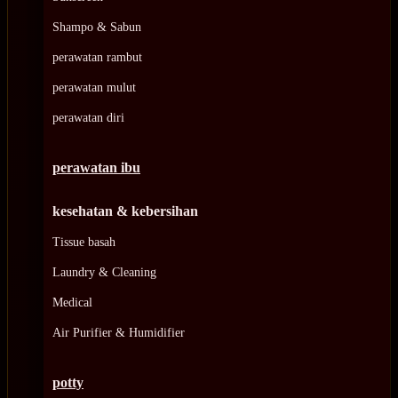
London Taxi
Shampo & Sabun
Love To Dream
perawatan rambut
perawatan mulut
M
perawatan diri
Magformers
Mama's Choice
perawatan ibu
Mamas&Papas
kesehatan & kebersihan
Mamaway
Tissue basah
Maxi Cosi
Laundry & Cleaning
Megabloks
Medical
Micro
Air Purifier & Humidifier
MiDeer
Mimi & Lula
potty
Mini Monkey