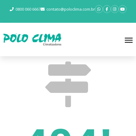
0800 060 6667
contato@poloclima.com.br