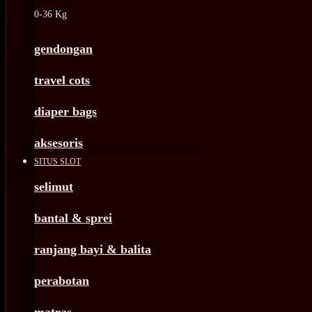
0-36 Kg
gendongan
travel cots
diaper bags
aksesoris
SITUS SLOT
selimut
bantal & sprei
ranjang bayi & balita
perabotan