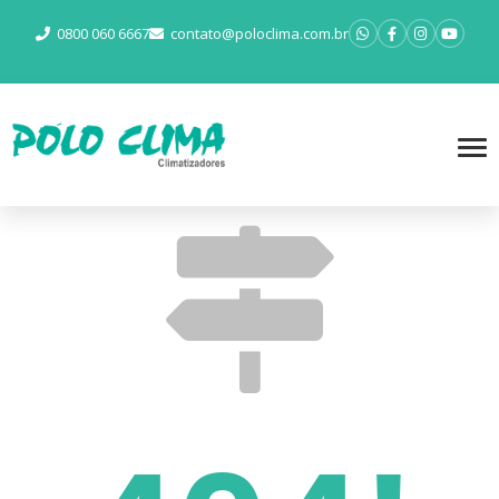
0800 060 6667
contato@poloclima.com.br